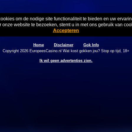
okies om de nodige site functionaliteit te bieden en uw ervarin
 onze website te bezoeken, stemt u in met ons gebruik van coo
Accepteren
Home
Disclaimer
Gok Info
Copyright 2026 EuropeesCasino.nl Wat kost gokken jou? Stop op tijd, 18+
Ik wil geen advertenties zien.