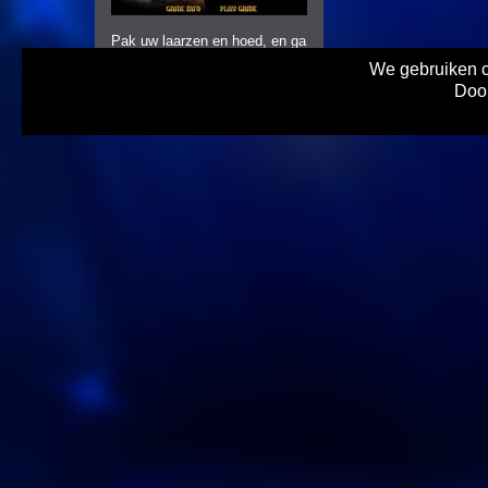
Pak uw laarzen en hoed, en ga
naar het Zuiden van Mexico.
We gebruiken co
Door