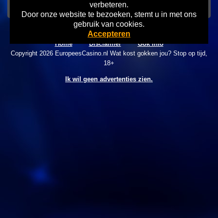
verbeteren.
Door onze website te bezoeken, stemt u in met ons
gebruik van cookies.
Accepteren
Home
Disclaimer
Gok Info
Copyright 2026 EuropeesCasino.nl Wat kost gokken jou? Stop op tijd,
18+
Ik wil geen advertenties zien.