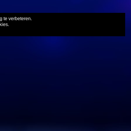
g te verbeteren.
kies.