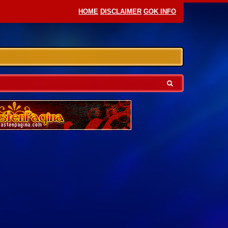
HOME
DISCLAIMER
GOK INFO