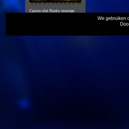
Casino slot Rooks revenge
met lollig Opperhoofd van
We gebruiken co
Indianen.
Door